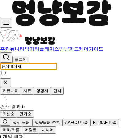
홈
커뮤니티
먹거리
플레이스
멍냥피드
케어가이드
로그인
커뮤니티
사료
영양제
간식
검색 결과
0
최신순
인기순
상세 필터
멍냥닥터 추천
AAFCO 만족
FEDIAF 만족
퍼피/키튼
어덜트
시니어
0
개의 결과