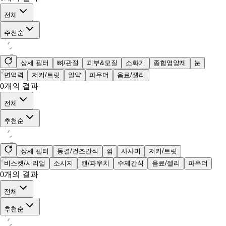
전체
추천순
상세 필터
뼈/관절
피부&모질
소화기
종합영양제
눈
면역력
저키/트릿
알약
파우더
음료/젤리
0
개의 결과
전체
추천순
상세 필터
동결/건조간식
껌
사사미
저키/트릿
비스켓/시리얼
소시지
캔/파우치
수제간식
음료/젤리
파우더
0
개의 결과
전체
추천순