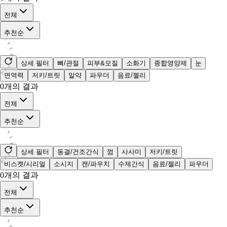
전체
추천순
상세 필터
뼈/관절
피부&모질
소화기
종합영양제
눈
면역력
저키/트릿
알약
파우더
음료/젤리
0
개의 결과
전체
추천순
상세 필터
동결/건조간식
껌
사사미
저키/트릿
비스켓/시리얼
소시지
캔/파우치
수제간식
음료/젤리
파우더
0
개의 결과
전체
추천순