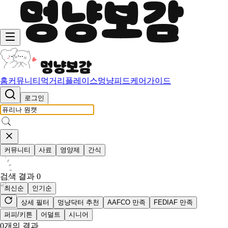
홈
커뮤니티
먹거리
플레이스
멍냥피드
케어가이드
로그인
커뮤니티
사료
영양제
간식
검색 결과
0
최신순
인기순
상세 필터
멍냥닥터 추천
AAFCO 만족
FEDIAF 만족
퍼피/키튼
어덜트
시니어
0
개의 결과