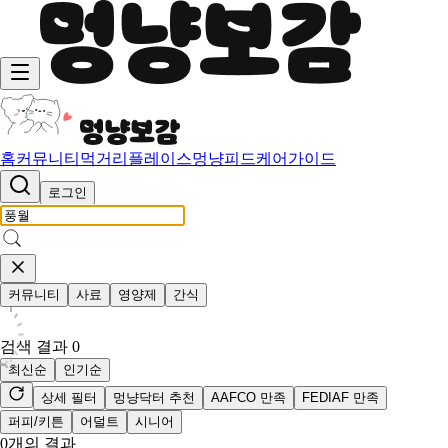
홈
커뮤니티
먹거리
플레이스
멍냥피드
케어가이드
로그인
커뮤니티
사료
영양제
간식
검색 결과
0
최신순
인기순
상세 필터
멍냥닥터 추천
AAFCO 만족
FEDIAF 만족
퍼피/키튼
어덜트
시니어
0
개의 결과