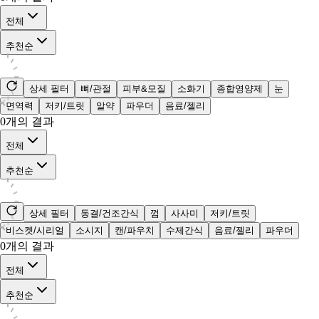
전체
추천순
상세 필터
뼈/관절
피부&모질
소화기
종합영양제
눈
면역력
저키/트릿
알약
파우더
음료/젤리
0
개의 결과
전체
추천순
상세 필터
동결/건조간식
껌
사사미
저키/트릿
비스켓/시리얼
소시지
캔/파우치
수제간식
음료/젤리
파우더
0
개의 결과
전체
추천순