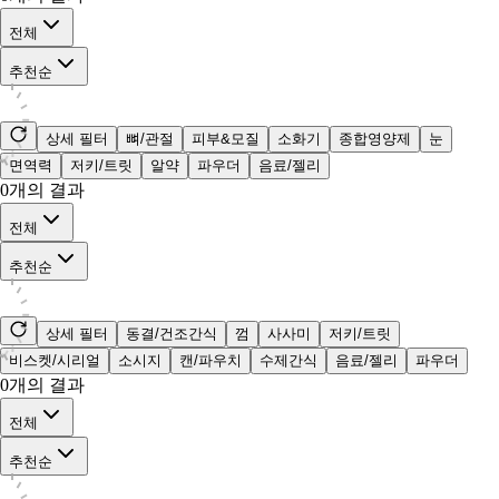
전체
추천순
상세 필터
뼈/관절
피부&모질
소화기
종합영양제
눈
면역력
저키/트릿
알약
파우더
음료/젤리
0
개의 결과
전체
추천순
상세 필터
동결/건조간식
껌
사사미
저키/트릿
비스켓/시리얼
소시지
캔/파우치
수제간식
음료/젤리
파우더
0
개의 결과
전체
추천순