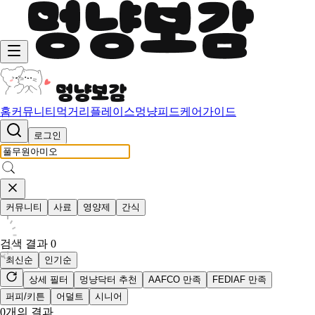
홈
커뮤니티
먹거리
플레이스
멍냥피드
케어가이드
로그인
커뮤니티
사료
영양제
간식
검색 결과
0
최신순
인기순
상세 필터
멍냥닥터 추천
AAFCO 만족
FEDIAF 만족
퍼피/키튼
어덜트
시니어
0
개의 결과