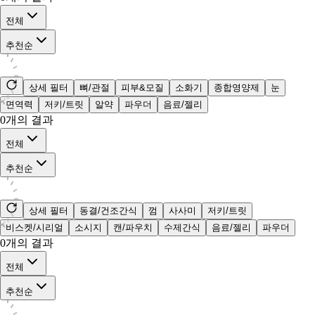
전체
추천순
상세 필터
뼈/관절
피부&모질
소화기
종합영양제
눈
면역력
저키/트릿
알약
파우더
음료/젤리
0
개의 결과
전체
추천순
상세 필터
동결/건조간식
껌
사사미
저키/트릿
비스켓/시리얼
소시지
캔/파우치
수제간식
음료/젤리
파우더
0
개의 결과
전체
추천순