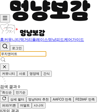
홈
커뮤니티
먹거리
플레이스
멍냥피드
케어가이드
로그인
커뮤니티
사료
영양제
간식
검색 결과
0
최신순
인기순
상세 필터
멍냥닥터 추천
AAFCO 만족
FEDIAF 만족
퍼피/키튼
어덜트
시니어
0
개의 결과