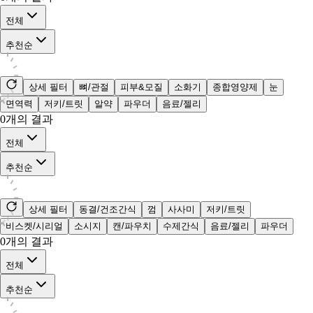
전체
추천순
상세 필터
뼈/관절
피부&모질
소화기
종합영양제
눈
면역력
저키/트릿
알약
파우더
음료/젤리
0
개의 결과
전체
추천순
상세 필터
동결/건조간식
껌
사사미
저키/트릿
비스켓/시리얼
소시지
캔/파우치
수제간식
음료/젤리
파우더
0
개의 결과
전체
추천순