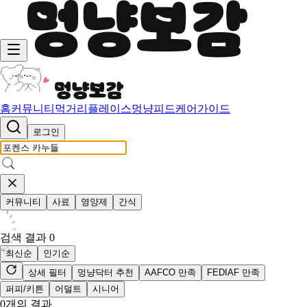
홈
커뮤니티
먹거리
플레이스
멍냥피드
케어가이드
로그인
커뮤니티
사료
영양제
간식
검색 결과
0
최신순
인기순
상세 필터
멍냥닥터 추천
AAFCO 만족
FEDIAF 만족
퍼피/키튼
어덜트
시니어
0
개의 결과