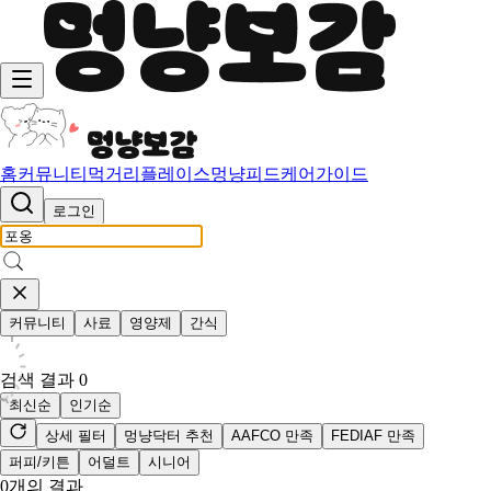
홈
커뮤니티
먹거리
플레이스
멍냥피드
케어가이드
로그인
커뮤니티
사료
영양제
간식
검색 결과
0
최신순
인기순
상세 필터
멍냥닥터 추천
AAFCO 만족
FEDIAF 만족
퍼피/키튼
어덜트
시니어
0
개의 결과