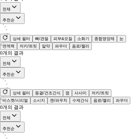
전체
추천순
상세 필터
뼈/관절
피부&모질
소화기
종합영양제
눈
면역력
저키/트릿
알약
파우더
음료/젤리
0
개의 결과
전체
추천순
상세 필터
동결/건조간식
껌
사사미
저키/트릿
비스켓/시리얼
소시지
캔/파우치
수제간식
음료/젤리
파우더
0
개의 결과
전체
추천순