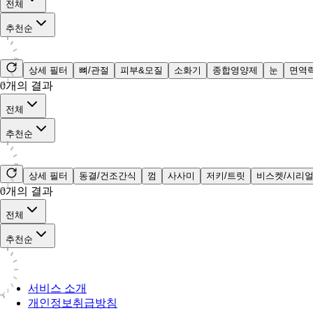
전체
추천순
상세 필터
뼈/관절
피부&모질
소화기
종합영양제
눈
면역
0
개의 결과
전체
추천순
상세 필터
동결/건조간식
껌
사사미
저키/트릿
비스켓/시리
0
개의 결과
전체
추천순
서비스 소개
개인정보취급방침