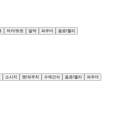
력
저키/트릿
알약
파우더
음료/젤리
얼
소시지
캔/파우치
수제간식
음료/젤리
파우더