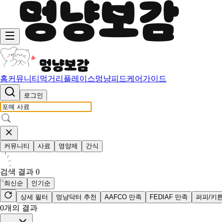
홈
커뮤니티
먹거리
플레이스
멍냥피드
케어가이드
로그인
커뮤니티
사료
영양제
간식
검색 결과
0
최신순
인기순
상세 필터
멍냥닥터 추천
AAFCO 만족
FEDIAF 만족
퍼피/키
0
개의 결과