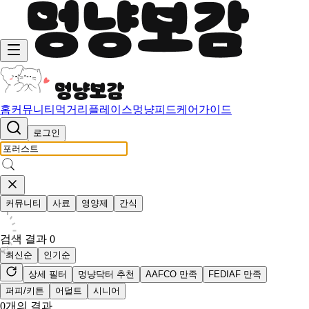
홈
커뮤니티
먹거리
플레이스
멍냥피드
케어가이드
로그인
커뮤니티
사료
영양제
간식
검색 결과
0
최신순
인기순
상세 필터
멍냥닥터 추천
AAFCO 만족
FEDIAF 만족
퍼피/키튼
어덜트
시니어
0
개의 결과