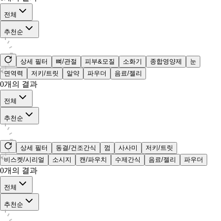
전체
추천순
상세 필터
뼈/관절
피부&모질
소화기
종합영양제
눈
면역력
저키/트릿
알약
파우더
음료/젤리
0
개의 결과
전체
추천순
상세 필터
동결/건조간식
껌
사사미
저키/트릿
비스켓/시리얼
소시지
캔/파우치
수제간식
음료/젤리
파우더
0
개의 결과
전체
추천순