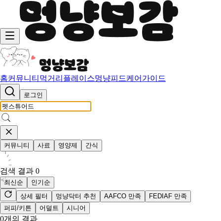
홈
커뮤니티
먹거리
플레이스
멍냥피드
케어가이드
로그인
커뮤니티
사료
영양제
간식
검색 결과
0
최신순
인기순
상세 필터
멍냥닥터 추천
AAFCO 만족
FEDIAF 만족
퍼피/키튼
어덜트
시니어
0
개의 결과