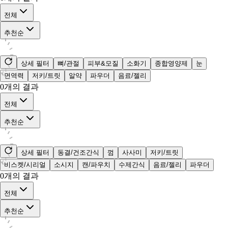
전체
추천순
상세 필터
뼈/관절
피부&모질
소화기
종합영양제
눈
면역력
저키/트릿
알약
파우더
음료/젤리
0
개의 결과
전체
추천순
상세 필터
동결/건조간식
껌
사사미
저키/트릿
비스켓/시리얼
소시지
캔/파우치
수제간식
음료/젤리
파우더
0
개의 결과
전체
추천순