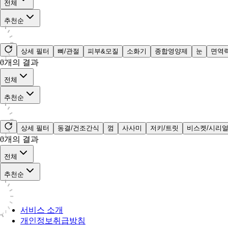
전체
추천순
상세 필터
뼈/관절
피부&모질
소화기
종합영양제
눈
면역
0
개의 결과
전체
추천순
상세 필터
동결/건조간식
껌
사사미
저키/트릿
비스켓/시리
0
개의 결과
전체
추천순
서비스 소개
개인정보취급방침