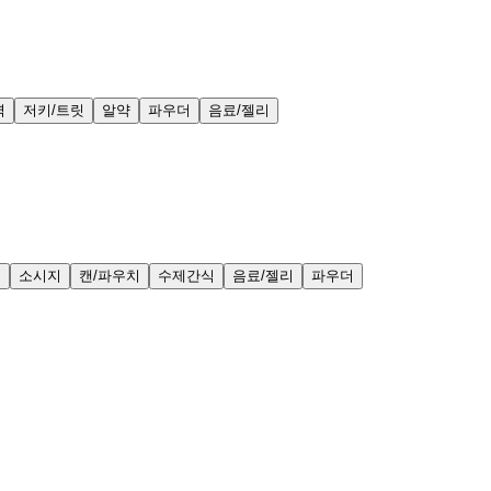
력
저키/트릿
알약
파우더
음료/젤리
얼
소시지
캔/파우치
수제간식
음료/젤리
파우더