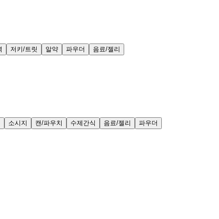
력
저키/트릿
알약
파우더
음료/젤리
얼
소시지
캔/파우치
수제간식
음료/젤리
파우더