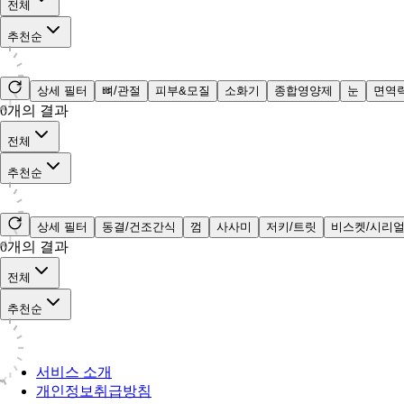
전체
추천순
상세 필터
뼈/관절
피부&모질
소화기
종합영양제
눈
면역
0
개의 결과
전체
추천순
상세 필터
동결/건조간식
껌
사사미
저키/트릿
비스켓/시리
0
개의 결과
전체
추천순
서비스 소개
개인정보취급방침