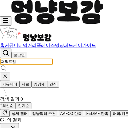
홈
커뮤니티
먹거리
플레이스
멍냥피드
케어가이드
로그인
커뮤니티
사료
영양제
간식
검색 결과
0
최신순
인기순
상세 필터
멍냥닥터 추천
AAFCO 만족
FEDIAF 만족
퍼피/키
0
개의 결과