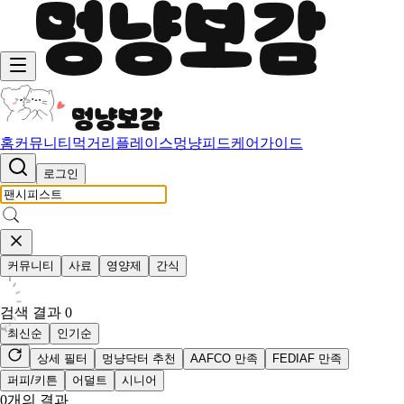
홈
커뮤니티
먹거리
플레이스
멍냥피드
케어가이드
로그인
커뮤니티
사료
영양제
간식
검색 결과
0
최신순
인기순
상세 필터
멍냥닥터 추천
AAFCO 만족
FEDIAF 만족
퍼피/키튼
어덜트
시니어
0
개의 결과