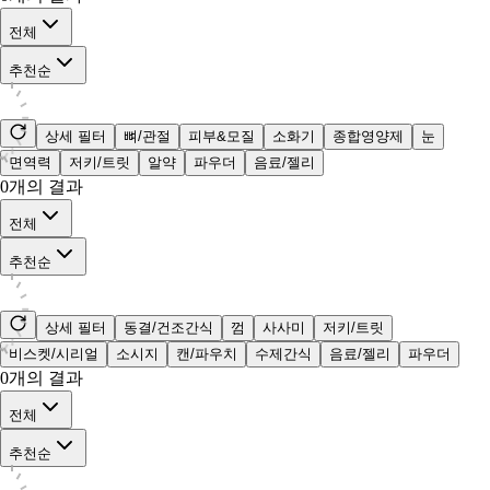
전체
추천순
상세 필터
뼈/관절
피부&모질
소화기
종합영양제
눈
면역력
저키/트릿
알약
파우더
음료/젤리
0
개의 결과
전체
추천순
상세 필터
동결/건조간식
껌
사사미
저키/트릿
비스켓/시리얼
소시지
캔/파우치
수제간식
음료/젤리
파우더
0
개의 결과
전체
추천순