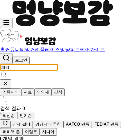
홈
커뮤니티
먹거리
플레이스
멍냥피드
케어가이드
로그인
커뮤니티
사료
영양제
간식
검색 결과
0
최신순
인기순
상세 필터
멍냥닥터 추천
AAFCO 만족
FEDIAF 만족
퍼피/키튼
어덜트
시니어
0
개의 결과