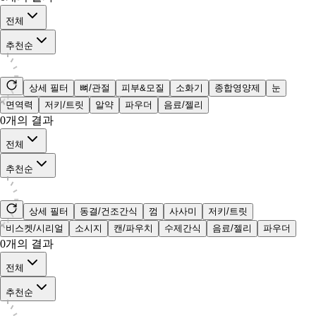
전체
추천순
상세 필터
뼈/관절
피부&모질
소화기
종합영양제
눈
면역력
저키/트릿
알약
파우더
음료/젤리
0
개의 결과
전체
추천순
상세 필터
동결/건조간식
껌
사사미
저키/트릿
비스켓/시리얼
소시지
캔/파우치
수제간식
음료/젤리
파우더
0
개의 결과
전체
추천순