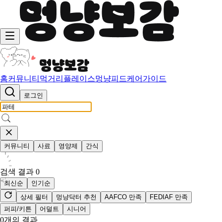
홈
커뮤니티
먹거리
플레이스
멍냥피드
케어가이드
로그인
커뮤니티
사료
영양제
간식
검색 결과
0
최신순
인기순
상세 필터
멍냥닥터 추천
AAFCO 만족
FEDIAF 만족
퍼피/키튼
어덜트
시니어
0
개의 결과