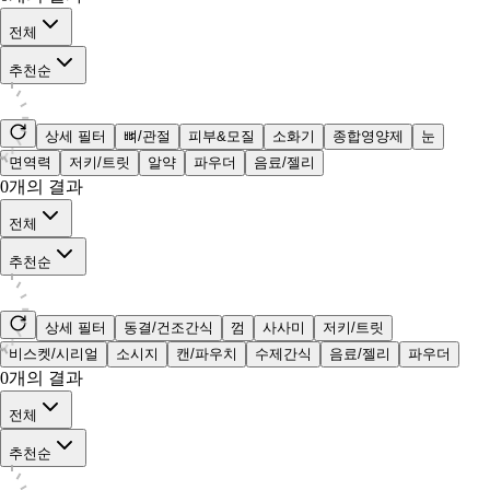
전체
추천순
상세 필터
뼈/관절
피부&모질
소화기
종합영양제
눈
면역력
저키/트릿
알약
파우더
음료/젤리
0
개의 결과
전체
추천순
상세 필터
동결/건조간식
껌
사사미
저키/트릿
비스켓/시리얼
소시지
캔/파우치
수제간식
음료/젤리
파우더
0
개의 결과
전체
추천순