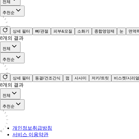
전체
추천순
상세 필터
뼈/관절
피부&모질
소화기
종합영양제
눈
면역
0
개의 결과
전체
추천순
상세 필터
동결/건조간식
껌
사사미
저키/트릿
비스켓/시리
0
개의 결과
전체
추천순
개인정보취급방침
서비스 이용약관