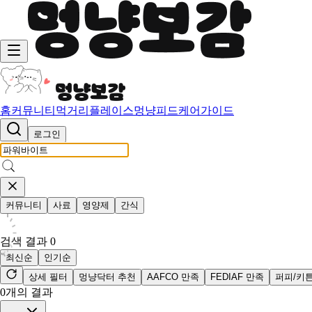
홈
커뮤니티
먹거리
플레이스
멍냥피드
케어가이드
로그인
커뮤니티
사료
영양제
간식
검색 결과
0
최신순
인기순
상세 필터
멍냥닥터 추천
AAFCO 만족
FEDIAF 만족
퍼피/키
0
개의 결과