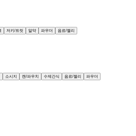
력
저키/트릿
알약
파우더
음료/젤리
얼
소시지
캔/파우치
수제간식
음료/젤리
파우더