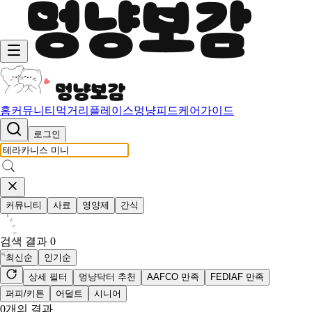
홈
커뮤니티
먹거리
플레이스
멍냥피드
케어가이드
로그인
커뮤니티
사료
영양제
간식
검색 결과
0
최신순
인기순
상세 필터
멍냥닥터 추천
AAFCO 만족
FEDIAF 만족
퍼피/키튼
어덜트
시니어
0
개의 결과