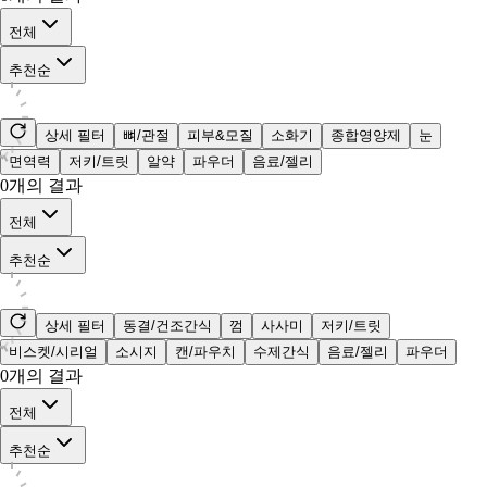
전체
추천순
상세 필터
뼈/관절
피부&모질
소화기
종합영양제
눈
면역력
저키/트릿
알약
파우더
음료/젤리
0
개의 결과
전체
추천순
상세 필터
동결/건조간식
껌
사사미
저키/트릿
비스켓/시리얼
소시지
캔/파우치
수제간식
음료/젤리
파우더
0
개의 결과
전체
추천순