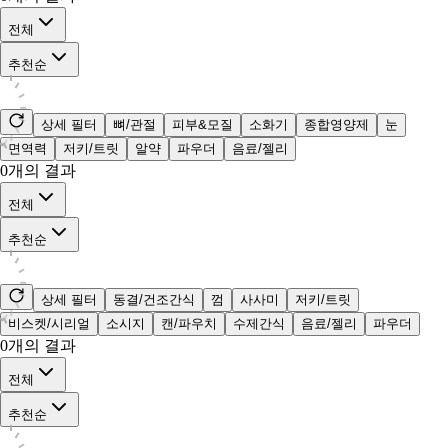
전체
추천순
상세 필터
뼈/관절
피부&모질
소화기
종합영양제
눈
면역력
저키/트릿
알약
파우더
음료/젤리
0
개의 결과
전체
추천순
상세 필터
동결/건조간식
껌
사사미
저키/트릿
비스켓/시리얼
소시지
캔/파우치
수제간식
음료/젤리
파우더
0
개의 결과
전체
추천순