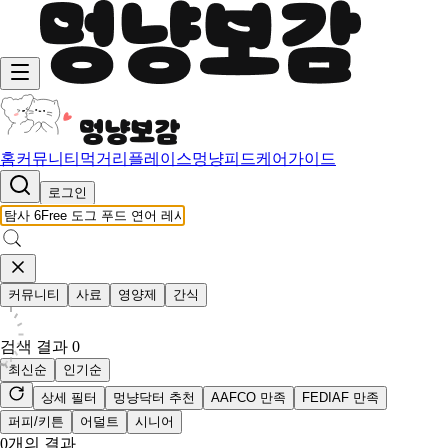
홈
커뮤니티
먹거리
플레이스
멍냥피드
케어가이드
로그인
커뮤니티
사료
영양제
간식
검색 결과
0
최신순
인기순
상세 필터
멍냥닥터 추천
AAFCO 만족
FEDIAF 만족
퍼피/키튼
어덜트
시니어
0
개의 결과