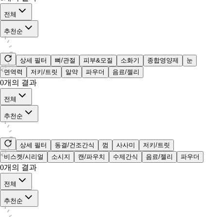
전체
추천순
상세 필터
뼈/관절
피부&모질
소화기
종합영양제
눈
면역력
저키/트릿
알약
파우더
음료/젤리
0
개의 결과
전체
추천순
상세 필터
동결/건조간식
껌
사사미
저키/트릿
비스켓/시리얼
소시지
캔/파우치
수제간식
음료/젤리
파우더
0
개의 결과
전체
추천순