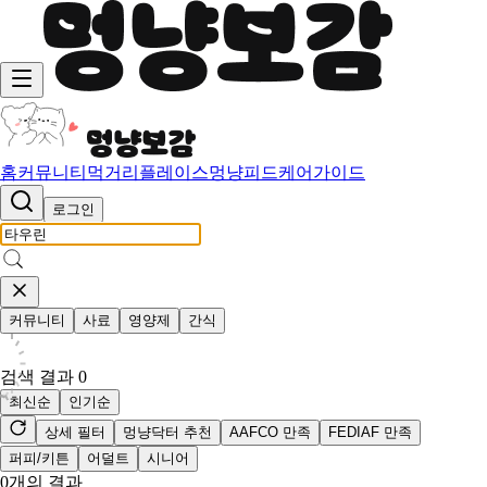
홈
커뮤니티
먹거리
플레이스
멍냥피드
케어가이드
로그인
커뮤니티
사료
영양제
간식
검색 결과
0
최신순
인기순
상세 필터
멍냥닥터 추천
AAFCO 만족
FEDIAF 만족
퍼피/키튼
어덜트
시니어
0
개의 결과