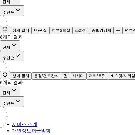
전체
추천순
상세 필터
뼈/관절
피부&모질
소화기
종합영양제
눈
면역
0
개의 결과
전체
추천순
상세 필터
동결/건조간식
껌
사사미
저키/트릿
비스켓/시리
0
개의 결과
전체
추천순
서비스 소개
개인정보취급방침