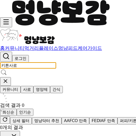
홈
커뮤니티
먹거리
플레이스
멍냥피드
케어가이드
로그인
커뮤니티
사료
영양제
간식
검색 결과
0
최신순
인기순
상세 필터
멍냥닥터 추천
AAFCO 만족
FEDIAF 만족
퍼피/키
0
개의 결과