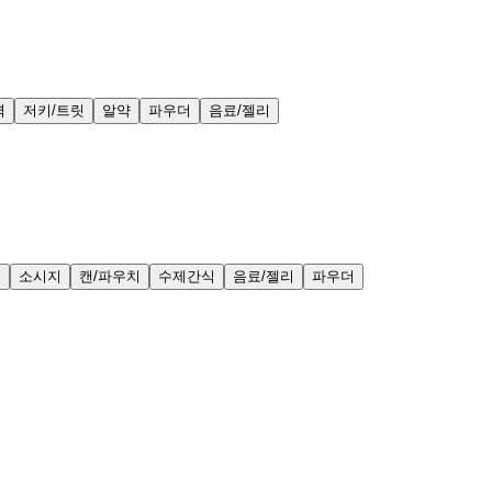
력
저키/트릿
알약
파우더
음료/젤리
얼
소시지
캔/파우치
수제간식
음료/젤리
파우더