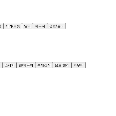
력
저키/트릿
알약
파우더
음료/젤리
얼
소시지
캔/파우치
수제간식
음료/젤리
파우더