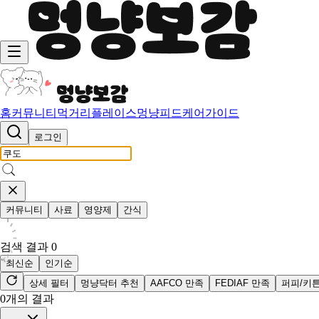
홈
커뮤니티
먹거리
플레이스
멍냥피드
케어가이드
로그인
커뮤니티
사료
영양제
간식
검색 결과
0
최신순
인기순
상세 필터
멍냥닥터 추천
AAFCO 만족
FEDIAF 만족
퍼피/키
0
개의 결과