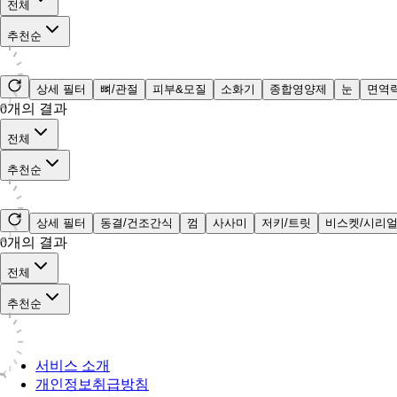
전체
추천순
상세 필터
뼈/관절
피부&모질
소화기
종합영양제
눈
면역
0
개의 결과
전체
추천순
상세 필터
동결/건조간식
껌
사사미
저키/트릿
비스켓/시리
0
개의 결과
전체
추천순
서비스 소개
개인정보취급방침