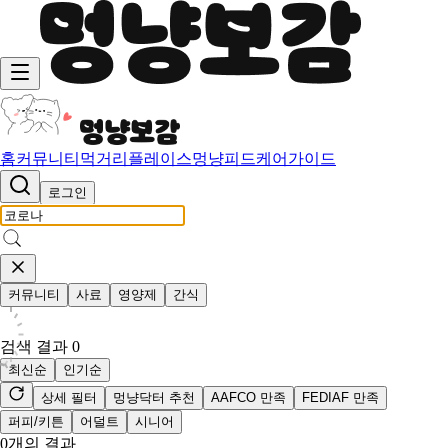
홈
커뮤니티
먹거리
플레이스
멍냥피드
케어가이드
로그인
커뮤니티
사료
영양제
간식
검색 결과
0
최신순
인기순
상세 필터
멍냥닥터 추천
AAFCO 만족
FEDIAF 만족
퍼피/키튼
어덜트
시니어
0
개의 결과