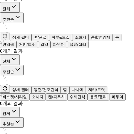
전체
추천순
상세 필터
뼈/관절
피부&모질
소화기
종합영양제
눈
면역력
저키/트릿
알약
파우더
음료/젤리
0
개의 결과
전체
추천순
상세 필터
동결/건조간식
껌
사사미
저키/트릿
비스켓/시리얼
소시지
캔/파우치
수제간식
음료/젤리
파우더
0
개의 결과
전체
추천순