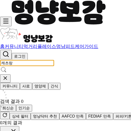
홈
커뮤니티
먹거리
플레이스
멍냥피드
케어가이드
로그인
커뮤니티
사료
영양제
간식
검색 결과
0
최신순
인기순
상세 필터
멍냥닥터 추천
AAFCO 만족
FEDIAF 만족
퍼피/키
0
개의 결과