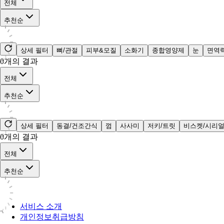
전체
추천순
상세 필터
뼈/관절
피부&모질
소화기
종합영양제
눈
면역
0
개의 결과
전체
추천순
상세 필터
동결/건조간식
껌
사사미
저키/트릿
비스켓/시리
0
개의 결과
전체
추천순
서비스 소개
개인정보취급방침