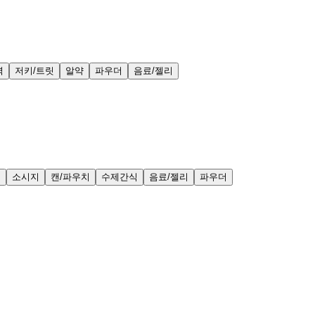
력
저키/트릿
알약
파우더
음료/젤리
얼
소시지
캔/파우치
수제간식
음료/젤리
파우더