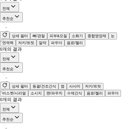
전체
추천순
상세 필터
뼈/관절
피부&모질
소화기
종합영양제
눈
면역력
저키/트릿
알약
파우더
음료/젤리
0
개의 결과
전체
추천순
상세 필터
동결/건조간식
껌
사사미
저키/트릿
비스켓/시리얼
소시지
캔/파우치
수제간식
음료/젤리
파우더
0
개의 결과
전체
추천순