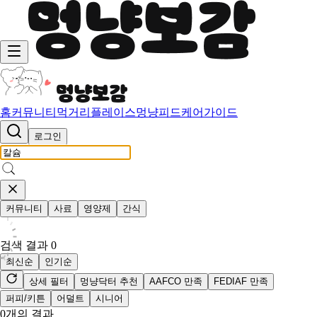
홈
커뮤니티
먹거리
플레이스
멍냥피드
케어가이드
로그인
커뮤니티
사료
영양제
간식
검색 결과
0
최신순
인기순
상세 필터
멍냥닥터 추천
AAFCO 만족
FEDIAF 만족
퍼피/키튼
어덜트
시니어
0
개의 결과