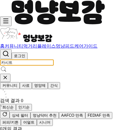
홈
커뮤니티
먹거리
플레이스
멍냥피드
케어가이드
로그인
커뮤니티
사료
영양제
간식
검색 결과
0
최신순
인기순
상세 필터
멍냥닥터 추천
AAFCO 만족
FEDIAF 만족
퍼피/키튼
어덜트
시니어
0
개의 결과