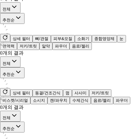
전체
추천순
상세 필터
뼈/관절
피부&모질
소화기
종합영양제
눈
면역력
저키/트릿
알약
파우더
음료/젤리
0
개의 결과
전체
추천순
상세 필터
동결/건조간식
껌
사사미
저키/트릿
비스켓/시리얼
소시지
캔/파우치
수제간식
음료/젤리
파우더
0
개의 결과
전체
추천순