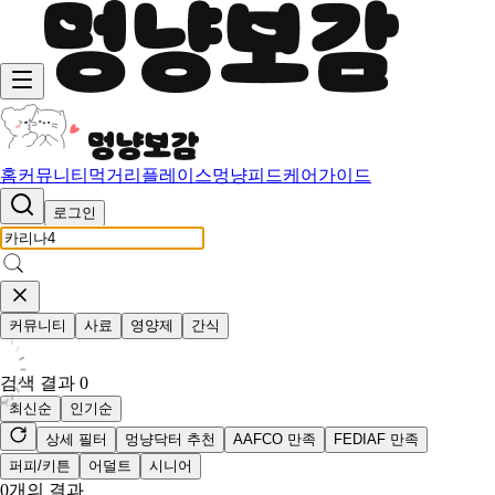
홈
커뮤니티
먹거리
플레이스
멍냥피드
케어가이드
로그인
커뮤니티
사료
영양제
간식
검색 결과
0
최신순
인기순
상세 필터
멍냥닥터 추천
AAFCO 만족
FEDIAF 만족
퍼피/키튼
어덜트
시니어
0
개의 결과