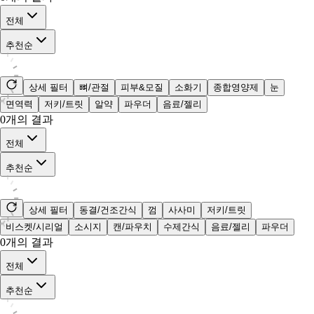
전체
추천순
상세 필터
뼈/관절
피부&모질
소화기
종합영양제
눈
면역력
저키/트릿
알약
파우더
음료/젤리
0
개의 결과
전체
추천순
상세 필터
동결/건조간식
껌
사사미
저키/트릿
비스켓/시리얼
소시지
캔/파우치
수제간식
음료/젤리
파우더
0
개의 결과
전체
추천순