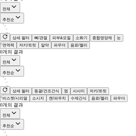
전체
추천순
상세 필터
뼈/관절
피부&모질
소화기
종합영양제
눈
면역력
저키/트릿
알약
파우더
음료/젤리
0
개의 결과
전체
추천순
상세 필터
동결/건조간식
껌
사사미
저키/트릿
비스켓/시리얼
소시지
캔/파우치
수제간식
음료/젤리
파우더
0
개의 결과
전체
추천순