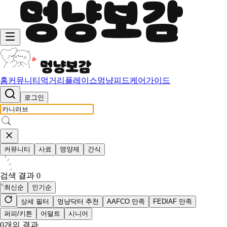
홈
커뮤니티
먹거리
플레이스
멍냥피드
케어가이드
로그인
커뮤니티
사료
영양제
간식
검색 결과
0
최신순
인기순
상세 필터
멍냥닥터 추천
AAFCO 만족
FEDIAF 만족
퍼피/키튼
어덜트
시니어
0
개의 결과