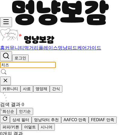
홈
커뮤니티
먹거리
플레이스
멍냥피드
케어가이드
로그인
커뮤니티
사료
영양제
간식
검색 결과
0
최신순
인기순
상세 필터
멍냥닥터 추천
AAFCO 만족
FEDIAF 만족
퍼피/키튼
어덜트
시니어
0
개의 결과