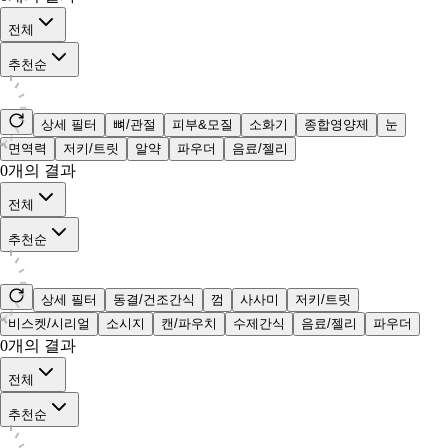
전체
추천순
상세 필터
뼈/관절
피부&모질
소화기
종합영양제
눈
면역력
저키/트릿
알약
파우더
음료/젤리
0
개의 결과
전체
추천순
상세 필터
동결/건조간식
껌
사사미
저키/트릿
비스켓/시리얼
소시지
캔/파우치
수제간식
음료/젤리
파우더
0
개의 결과
전체
추천순