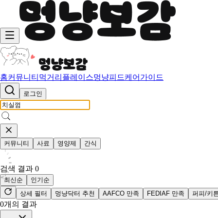
홈
커뮤니티
먹거리
플레이스
멍냥피드
케어가이드
로그인
커뮤니티
사료
영양제
간식
검색 결과
0
최신순
인기순
상세 필터
멍냥닥터 추천
AAFCO 만족
FEDIAF 만족
퍼피/키
0
개의 결과