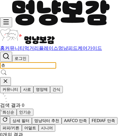
홈
커뮤니티
먹거리
플레이스
멍냥피드
케어가이드
로그인
커뮤니티
사료
영양제
간식
검색 결과
0
최신순
인기순
상세 필터
멍냥닥터 추천
AAFCO 만족
FEDIAF 만족
퍼피/키튼
어덜트
시니어
0
개의 결과