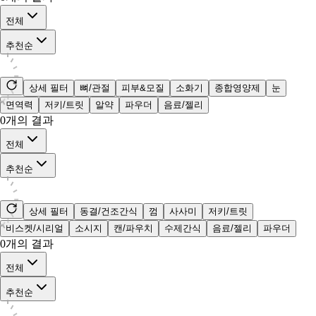
전체
추천순
상세 필터
뼈/관절
피부&모질
소화기
종합영양제
눈
면역력
저키/트릿
알약
파우더
음료/젤리
0
개의 결과
전체
추천순
상세 필터
동결/건조간식
껌
사사미
저키/트릿
비스켓/시리얼
소시지
캔/파우치
수제간식
음료/젤리
파우더
0
개의 결과
전체
추천순