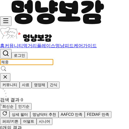
홈
커뮤니티
먹거리
플레이스
멍냥피드
케어가이드
로그인
커뮤니티
사료
영양제
간식
검색 결과
0
최신순
인기순
상세 필터
멍냥닥터 추천
AAFCO 만족
FEDIAF 만족
퍼피/키튼
어덜트
시니어
0
개의 결과