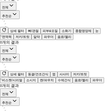
전체
추천순
상세 필터
뼈/관절
피부&모질
소화기
종합영양제
눈
면역력
저키/트릿
알약
파우더
음료/젤리
0
개의 결과
전체
추천순
상세 필터
동결/건조간식
껌
사사미
저키/트릿
비스켓/시리얼
소시지
캔/파우치
수제간식
음료/젤리
파우더
0
개의 결과
전체
추천순