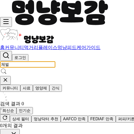
홈
커뮤니티
먹거리
플레이스
멍냥피드
케어가이드
로그인
커뮤니티
사료
영양제
간식
검색 결과
0
최신순
인기순
상세 필터
멍냥닥터 추천
AAFCO 만족
FEDIAF 만족
퍼피/키
0
개의 결과