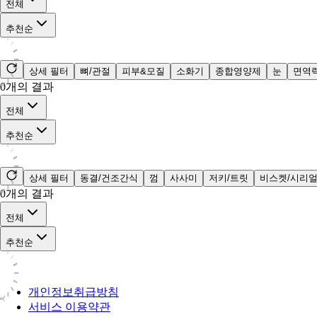
전체
추천순
상세 필터
뼈/관절
피부&모질
소화기
종합영양제
눈
면역
0
개의 결과
전체
추천순
상세 필터
동결/건조간식
껌
사사미
저키/트릿
비스켓/시리
0
개의 결과
전체
추천순
개인정보취급방침
서비스 이용약관