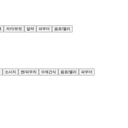
력
저키/트릿
알약
파우더
음료/젤리
얼
소시지
캔/파우치
수제간식
음료/젤리
파우더