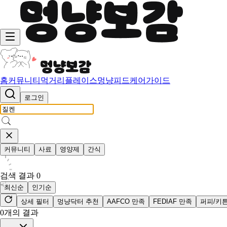
홈
커뮤니티
먹거리
플레이스
멍냥피드
케어가이드
로그인
커뮤니티
사료
영양제
간식
검색 결과
0
최신순
인기순
상세 필터
멍냥닥터 추천
AAFCO 만족
FEDIAF 만족
퍼피/키
0
개의 결과