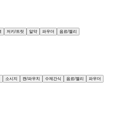
력
저키/트릿
알약
파우더
음료/젤리
얼
소시지
캔/파우치
수제간식
음료/젤리
파우더