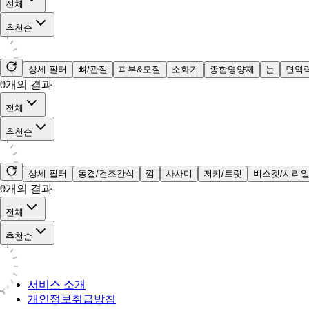
전체
추천순
상세 필터
뼈/관절
피부&모질
소화기
종합영양제
눈
면역
0
개의 결과
전체
추천순
상세 필터
동결/건조간식
껌
사사미
저키/트릿
비스켓/시리
0
개의 결과
전체
추천순
서비스 소개
개인정보취급방침