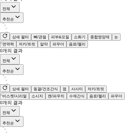
전체
추천순
상세 필터
뼈/관절
피부&모질
소화기
종합영양제
눈
면역력
저키/트릿
알약
파우더
음료/젤리
0
개의 결과
전체
추천순
상세 필터
동결/건조간식
껌
사사미
저키/트릿
비스켓/시리얼
소시지
캔/파우치
수제간식
음료/젤리
파우더
0
개의 결과
전체
추천순