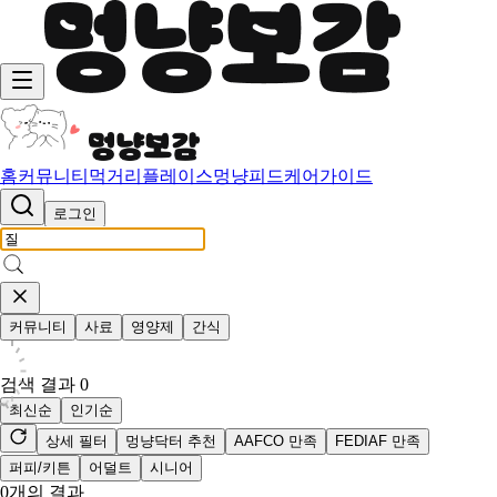
홈
커뮤니티
먹거리
플레이스
멍냥피드
케어가이드
로그인
커뮤니티
사료
영양제
간식
검색 결과
0
최신순
인기순
상세 필터
멍냥닥터 추천
AAFCO 만족
FEDIAF 만족
퍼피/키튼
어덜트
시니어
0
개의 결과