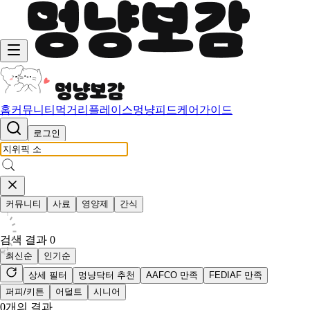
홈
커뮤니티
먹거리
플레이스
멍냥피드
케어가이드
로그인
커뮤니티
사료
영양제
간식
검색 결과
0
최신순
인기순
상세 필터
멍냥닥터 추천
AAFCO 만족
FEDIAF 만족
퍼피/키튼
어덜트
시니어
0
개의 결과