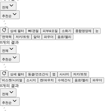
전체
추천순
상세 필터
뼈/관절
피부&모질
소화기
종합영양제
눈
면역력
저키/트릿
알약
파우더
음료/젤리
0
개의 결과
전체
추천순
상세 필터
동결/건조간식
껌
사사미
저키/트릿
비스켓/시리얼
소시지
캔/파우치
수제간식
음료/젤리
파우더
0
개의 결과
전체
추천순