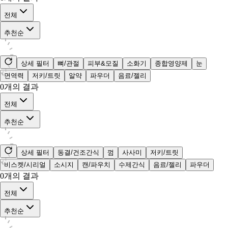
전체
추천순
상세 필터
뼈/관절
피부&모질
소화기
종합영양제
눈
면역력
저키/트릿
알약
파우더
음료/젤리
0
개의 결과
전체
추천순
상세 필터
동결/건조간식
껌
사사미
저키/트릿
비스켓/시리얼
소시지
캔/파우치
수제간식
음료/젤리
파우더
0
개의 결과
전체
추천순