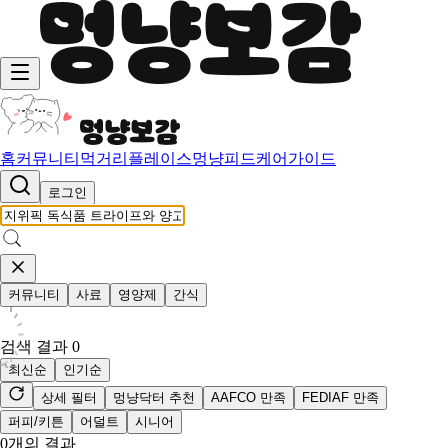
홈
커뮤니티
먹거리
플레이스
멍냥피드
케어가이드
로그인
커뮤니티
사료
영양제
간식
검색 결과
0
최신순
인기순
상세 필터
멍냥닥터 추천
AAFCO 만족
FEDIAF 만족
퍼피/키튼
어덜트
시니어
0
개의 결과