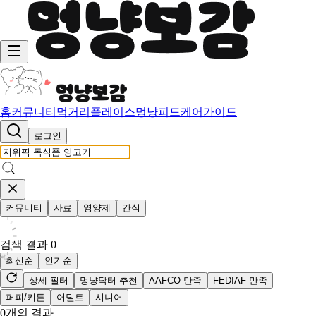
홈
커뮤니티
먹거리
플레이스
멍냥피드
케어가이드
로그인
커뮤니티
사료
영양제
간식
검색 결과
0
최신순
인기순
상세 필터
멍냥닥터 추천
AAFCO 만족
FEDIAF 만족
퍼피/키튼
어덜트
시니어
0
개의 결과