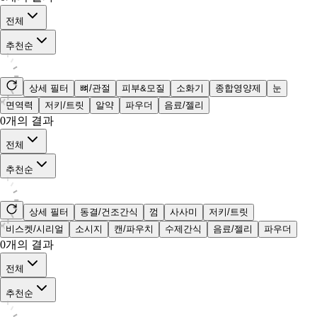
전체
추천순
상세 필터
뼈/관절
피부&모질
소화기
종합영양제
눈
면역력
저키/트릿
알약
파우더
음료/젤리
0
개의 결과
전체
추천순
상세 필터
동결/건조간식
껌
사사미
저키/트릿
비스켓/시리얼
소시지
캔/파우치
수제간식
음료/젤리
파우더
0
개의 결과
전체
추천순