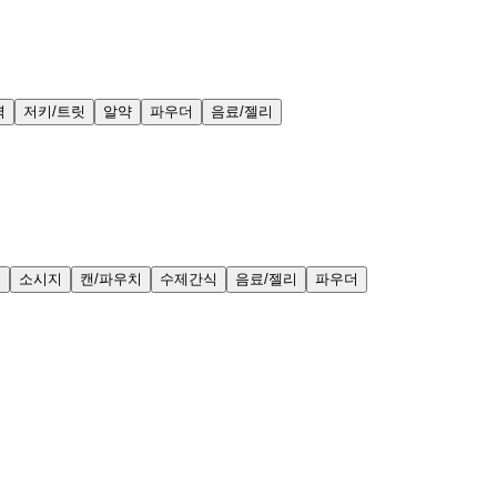
력
저키/트릿
알약
파우더
음료/젤리
얼
소시지
캔/파우치
수제간식
음료/젤리
파우더