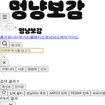
홈
커뮤니티
먹거리
플레이스
멍냥피드
케어가이드
로그인
커뮤니티
사료
영양제
간식
검색 결과
0
최신순
인기순
상세 필터
멍냥닥터 추천
AAFCO 만족
FEDIAF 만족
퍼피/키
0
개의 결과