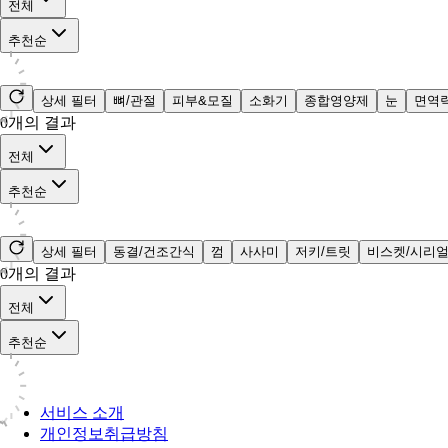
전체
추천순
상세 필터
뼈/관절
피부&모질
소화기
종합영양제
눈
면역
0
개의 결과
전체
추천순
상세 필터
동결/건조간식
껌
사사미
저키/트릿
비스켓/시리
0
개의 결과
전체
추천순
서비스 소개
개인정보취급방침