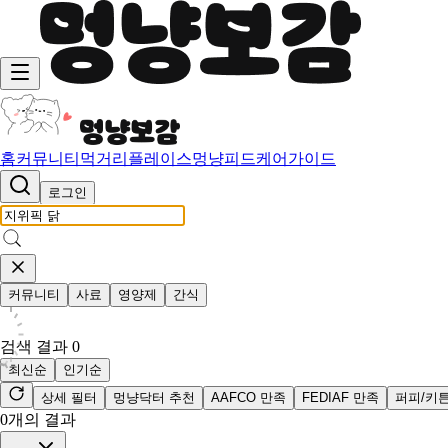
홈
커뮤니티
먹거리
플레이스
멍냥피드
케어가이드
로그인
커뮤니티
사료
영양제
간식
검색 결과
0
최신순
인기순
상세 필터
멍냥닥터 추천
AAFCO 만족
FEDIAF 만족
퍼피/키
0
개의 결과