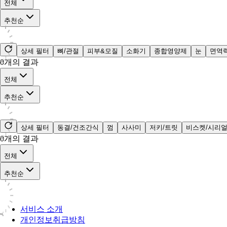
전체
추천순
상세 필터
뼈/관절
피부&모질
소화기
종합영양제
눈
면역
0
개의 결과
전체
추천순
상세 필터
동결/건조간식
껌
사사미
저키/트릿
비스켓/시리
0
개의 결과
전체
추천순
서비스 소개
개인정보취급방침