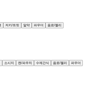
력
저키/트릿
알약
파우더
음료/젤리
얼
소시지
캔/파우치
수제간식
음료/젤리
파우더