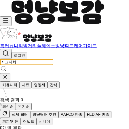
홈
커뮤니티
먹거리
플레이스
멍냥피드
케어가이드
로그인
커뮤니티
사료
영양제
간식
검색 결과
0
최신순
인기순
상세 필터
멍냥닥터 추천
AAFCO 만족
FEDIAF 만족
퍼피/키튼
어덜트
시니어
0
개의 결과