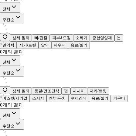
전체
추천순
상세 필터
뼈/관절
피부&모질
소화기
종합영양제
눈
면역력
저키/트릿
알약
파우더
음료/젤리
0
개의 결과
전체
추천순
상세 필터
동결/건조간식
껌
사사미
저키/트릿
비스켓/시리얼
소시지
캔/파우치
수제간식
음료/젤리
파우더
0
개의 결과
전체
추천순