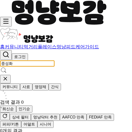
홈
커뮤니티
먹거리
플레이스
멍냥피드
케어가이드
로그인
커뮤니티
사료
영양제
간식
검색 결과
0
최신순
인기순
상세 필터
멍냥닥터 추천
AAFCO 만족
FEDIAF 만족
퍼피/키튼
어덜트
시니어
0
개의 결과