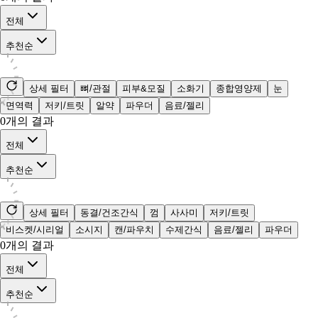
전체
추천순
상세 필터
뼈/관절
피부&모질
소화기
종합영양제
눈
면역력
저키/트릿
알약
파우더
음료/젤리
0
개의 결과
전체
추천순
상세 필터
동결/건조간식
껌
사사미
저키/트릿
비스켓/시리얼
소시지
캔/파우치
수제간식
음료/젤리
파우더
0
개의 결과
전체
추천순