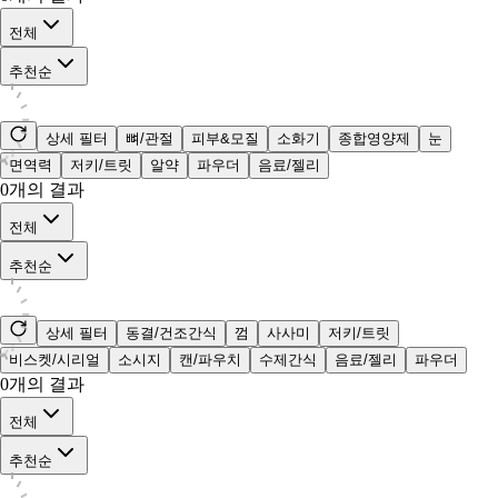
전체
추천순
상세 필터
뼈/관절
피부&모질
소화기
종합영양제
눈
면역력
저키/트릿
알약
파우더
음료/젤리
0
개의 결과
전체
추천순
상세 필터
동결/건조간식
껌
사사미
저키/트릿
비스켓/시리얼
소시지
캔/파우치
수제간식
음료/젤리
파우더
0
개의 결과
전체
추천순