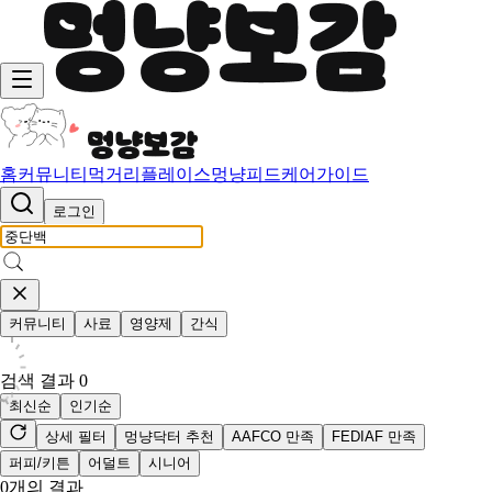
홈
커뮤니티
먹거리
플레이스
멍냥피드
케어가이드
로그인
커뮤니티
사료
영양제
간식
검색 결과
0
최신순
인기순
상세 필터
멍냥닥터 추천
AAFCO 만족
FEDIAF 만족
퍼피/키튼
어덜트
시니어
0
개의 결과