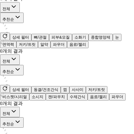
전체
추천순
상세 필터
뼈/관절
피부&모질
소화기
종합영양제
눈
면역력
저키/트릿
알약
파우더
음료/젤리
0
개의 결과
전체
추천순
상세 필터
동결/건조간식
껌
사사미
저키/트릿
비스켓/시리얼
소시지
캔/파우치
수제간식
음료/젤리
파우더
0
개의 결과
전체
추천순