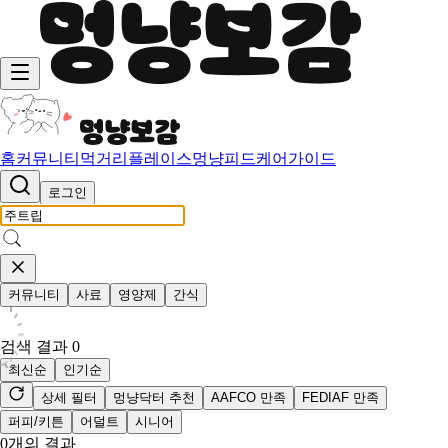
홈
커뮤니티
먹거리
플레이스
멍냥피드
케어가이드
로그인
커뮤니티
사료
영양제
간식
검색 결과
0
최신순
인기순
상세 필터
멍냥닥터 추천
AAFCO 만족
FEDIAF 만족
퍼피/키튼
어덜트
시니어
0
개의 결과