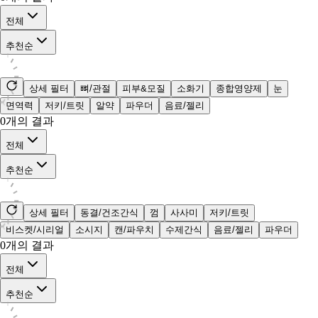
전체
추천순
상세 필터
뼈/관절
피부&모질
소화기
종합영양제
눈
면역력
저키/트릿
알약
파우더
음료/젤리
0
개의 결과
전체
추천순
상세 필터
동결/건조간식
껌
사사미
저키/트릿
비스켓/시리얼
소시지
캔/파우치
수제간식
음료/젤리
파우더
0
개의 결과
전체
추천순