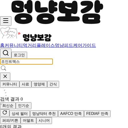
홈
커뮤니티
먹거리
플레이스
멍냥피드
케어가이드
로그인
커뮤니티
사료
영양제
간식
검색 결과
0
최신순
인기순
상세 필터
멍냥닥터 추천
AAFCO 만족
FEDIAF 만족
퍼피/키튼
어덜트
시니어
0
개의 결과