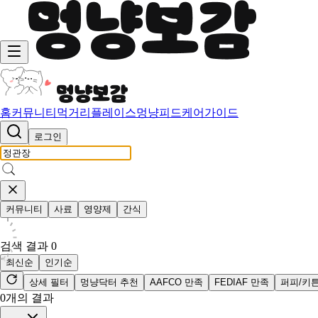
홈
커뮤니티
먹거리
플레이스
멍냥피드
케어가이드
로그인
커뮤니티
사료
영양제
간식
검색 결과
0
최신순
인기순
상세 필터
멍냥닥터 추천
AAFCO 만족
FEDIAF 만족
퍼피/키
0
개의 결과