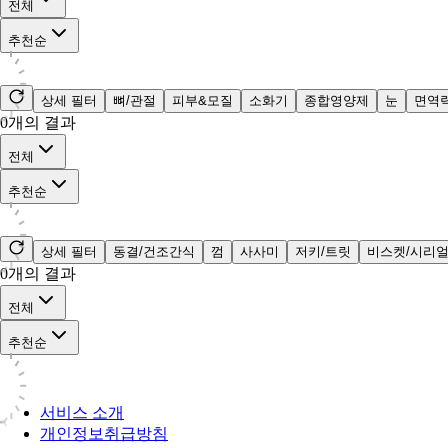
전체
추천순
상세 필터
뼈/관절
피부&모질
소화기
종합영양제
눈
면역
0
개의 결과
전체
추천순
상세 필터
동결/건조간식
껌
사사미
저키/트릿
비스켓/시리
0
개의 결과
전체
추천순
서비스 소개
개인정보취급방침