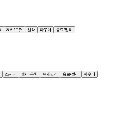
력
저키/트릿
알약
파우더
음료/젤리
얼
소시지
캔/파우치
수제간식
음료/젤리
파우더