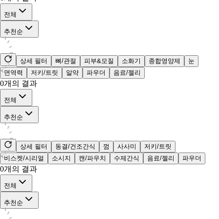
전체
추천순
상세 필터
뼈/관절
피부&모질
소화기
종합영양제
눈
면역력
저키/트릿
알약
파우더
음료/젤리
0
개의 결과
전체
추천순
상세 필터
동결/건조간식
껌
사사미
저키/트릿
비스켓/시리얼
소시지
캔/파우치
수제간식
음료/젤리
파우더
0
개의 결과
전체
추천순