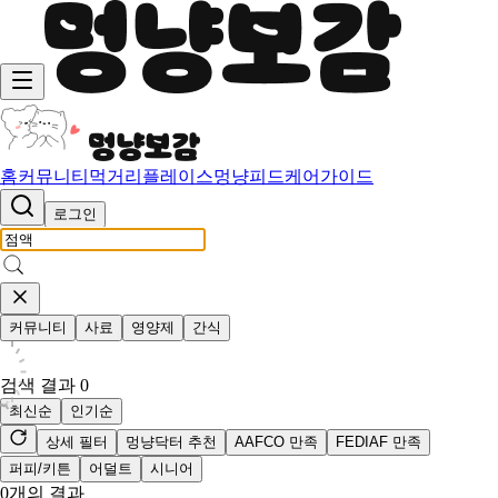
홈
커뮤니티
먹거리
플레이스
멍냥피드
케어가이드
로그인
커뮤니티
사료
영양제
간식
검색 결과
0
최신순
인기순
상세 필터
멍냥닥터 추천
AAFCO 만족
FEDIAF 만족
퍼피/키튼
어덜트
시니어
0
개의 결과