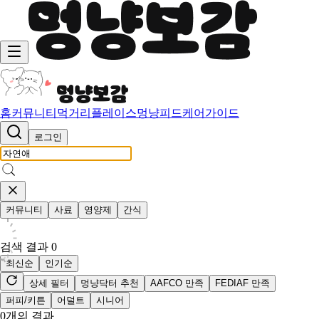
홈
커뮤니티
먹거리
플레이스
멍냥피드
케어가이드
로그인
커뮤니티
사료
영양제
간식
검색 결과
0
최신순
인기순
상세 필터
멍냥닥터 추천
AAFCO 만족
FEDIAF 만족
퍼피/키튼
어덜트
시니어
0
개의 결과