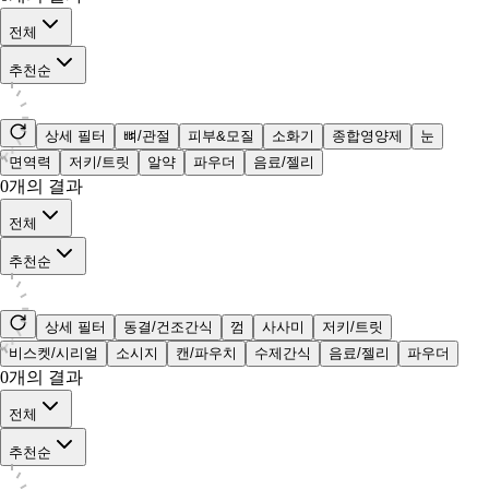
전체
추천순
상세 필터
뼈/관절
피부&모질
소화기
종합영양제
눈
면역력
저키/트릿
알약
파우더
음료/젤리
0
개의 결과
전체
추천순
상세 필터
동결/건조간식
껌
사사미
저키/트릿
비스켓/시리얼
소시지
캔/파우치
수제간식
음료/젤리
파우더
0
개의 결과
전체
추천순