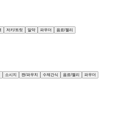
력
저키/트릿
알약
파우더
음료/젤리
얼
소시지
캔/파우치
수제간식
음료/젤리
파우더