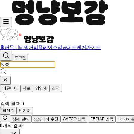
홈
커뮤니티
먹거리
플레이스
멍냥피드
케어가이드
로그인
커뮤니티
사료
영양제
간식
검색 결과
0
최신순
인기순
상세 필터
멍냥닥터 추천
AAFCO 만족
FEDIAF 만족
퍼피/키
0
개의 결과