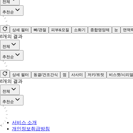
전체
추천순
상세 필터
뼈/관절
피부&모질
소화기
종합영양제
눈
면역
0
개의 결과
전체
추천순
상세 필터
동결/건조간식
껌
사사미
저키/트릿
비스켓/시리
0
개의 결과
전체
추천순
서비스 소개
개인정보취급방침