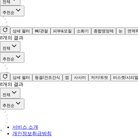
전체
추천순
상세 필터
뼈/관절
피부&모질
소화기
종합영양제
눈
면역
0
개의 결과
전체
추천순
상세 필터
동결/건조간식
껌
사사미
저키/트릿
비스켓/시리
0
개의 결과
전체
추천순
서비스 소개
개인정보취급방침