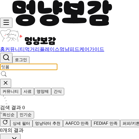
홈
커뮤니티
먹거리
플레이스
멍냥피드
케어가이드
로그인
커뮤니티
사료
영양제
간식
검색 결과
0
최신순
인기순
상세 필터
멍냥닥터 추천
AAFCO 만족
FEDIAF 만족
퍼피/키
0
개의 결과