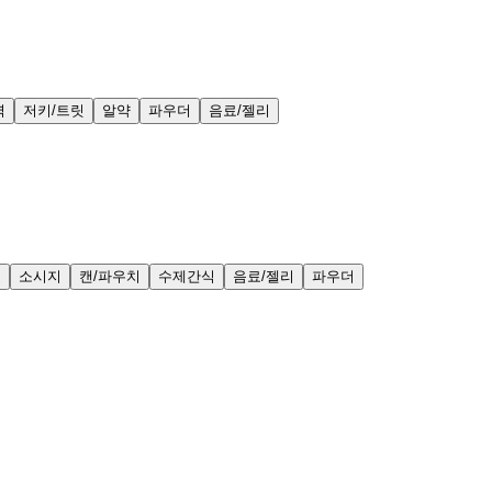
력
저키/트릿
알약
파우더
음료/젤리
얼
소시지
캔/파우치
수제간식
음료/젤리
파우더