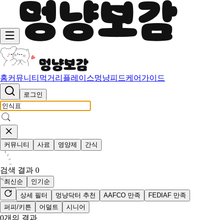
홈
커뮤니티
먹거리
플레이스
멍냥피드
케어가이드
로그인
커뮤니티
사료
영양제
간식
검색 결과
0
최신순
인기순
상세 필터
멍냥닥터 추천
AAFCO 만족
FEDIAF 만족
퍼피/키튼
어덜트
시니어
0
개의 결과