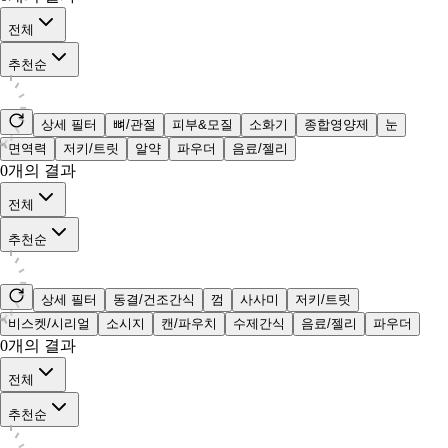
전체
추천순
상세 필터
뼈/관절
피부&모질
소화기
종합영양제
눈
면역력
저키/트릿
알약
파우더
음료/젤리
0
개의 결과
전체
추천순
상세 필터
동결/건조간식
껌
사사미
저키/트릿
비스켓/시리얼
소시지
캔/파우치
수제간식
음료/젤리
파우더
0
개의 결과
전체
추천순